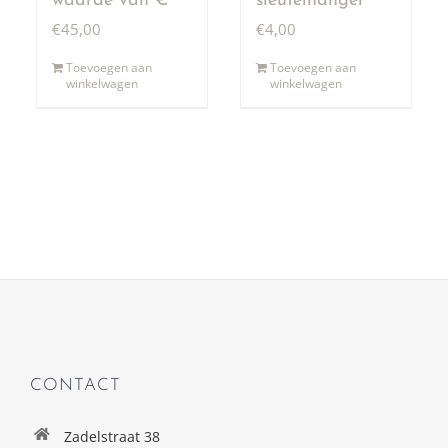
waarde van €
sleutelhanger
50,00
€
45,00
€
4,00
Toevoegen aan
Toevoegen aan
winkelwagen
winkelwagen
CONTACT
Zadelstraat 38