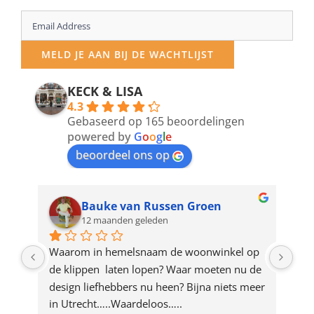
Enter
your
MELD JE AAN BIJ DE WACHTLIJST
email
address
KECK & LISA
4.3
to
Gebaseerd op 165 beoordelingen
join
powered by
G
o
o
g
l
e
beoordeel ons op
the
waitlist
for
Bauke van Russen Groen
12 maanden geleden
this
product
ze 
Waarom in hemelsnaam de woonwinkel op 
Gew
e 
de klippen  laten lopen? Waar moeten nu de 
mak
rd 
design liefhebbers nu heen? Bijna niets meer 
vri
 
in Utrecht…..Waardeloos…..