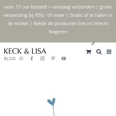
Ga
voor 17 uur besteld = vandaag verzonden | gratis
naar
verzending bij €50,- of meer | Gratis af te halen in
inhoud
de winkel | Bekijk de producten live in Utrecht
Negeren
030 2400000
BLOG