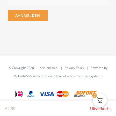
© Copyright
2026 | Keckenlisa.nl |
Privacy Policy
| Powered by
MplusKASSA Woocommerce
&
WooCommerce Kassasysteem
0
€
2,99
Uitverkocht