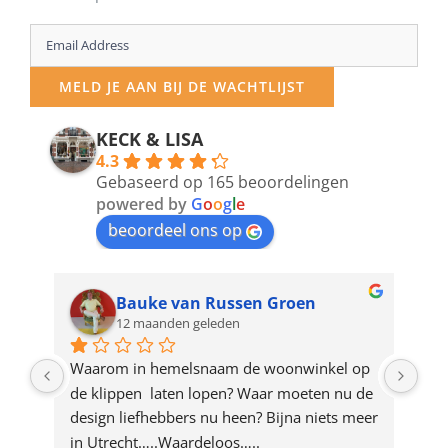
Enter
your
MELD JE AAN BIJ DE WACHTLIJST
email
address
KECK & LISA
4.3
to
Gebaseerd op 165 beoordelingen
join
powered by
G
o
o
g
l
e
beoordeel ons op
the
waitlist
for
Bauke van Russen Groen
12 maanden geleden
this
product
ze 
Waarom in hemelsnaam de woonwinkel op 
Gew
e 
de klippen  laten lopen? Waar moeten nu de 
mak
rd 
design liefhebbers nu heen? Bijna niets meer 
vri
 
in Utrecht…..Waardeloos…..