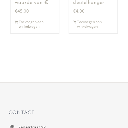
waarde van €
sleutelhanger
50,00
€
45,00
€
4,00
Toevoegen aan
Toevoegen aan
winkelwagen
winkelwagen
CONTACT
Zadelstraat 38