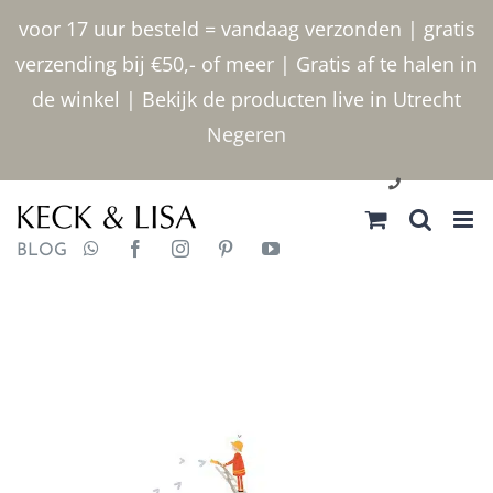
Ga
voor 17 uur besteld = vandaag verzonden | gratis
naar
verzending bij €50,- of meer | Gratis af te halen in
inhoud
de winkel | Bekijk de producten live in Utrecht
Negeren
030 2400000
BLOG