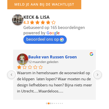
your
MELD JE AAN BIJ DE WACHTLIJST
email
address
KECK & LISA
4.3
to
Gebaseerd op 165 beoordelingen
join
powered by
G
o
o
g
l
e
beoordeel ons op
the
waitlist
for
Bauke van Russen Groen
12 maanden geleden
this
product
ze 
Waarom in hemelsnaam de woonwinkel op 
Gew
e 
de klippen  laten lopen? Waar moeten nu de 
mak
rd 
design liefhebbers nu heen? Bijna niets meer 
vri
 
in Utrecht…..Waardeloos…..