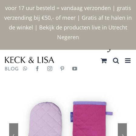
Ga
voor 17 uur besteld = vandaag verzonden | gratis
naar
verzending bij €50,- of meer | Gratis af te halen in
inhoud
de winkel | Bekijk de producten live in Utrecht
Negeren
030 2400000
BLOG