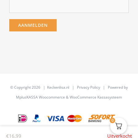
© Copyright
2026 | Keckenlisa.nl |
Privacy Policy
| Powered by
MplusKASSA Woocommerce
&
WooCommerce Kassasysteem
0
€
16,99
Uitverkocht