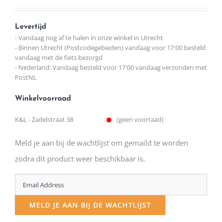
Levertijd
- Vandaag nog af te halen in onze winkel in Utrecht
- Binnen Utrecht (Postcodegebieden) vandaag voor 17:00 besteld
vandaag met de fiets bezorgd
- Nederland: Vandaag besteld voor 17:00 vandaag verzonden met
PostNL
Winkelvoorraad
K&L - Zadelstraat 38
(geen voorraad)
Meld je aan bij de wachtlijst om gemaild te worden
zodra dit product weer beschikbaar is.
Enter
your
MELD JE AAN BIJ DE WACHTLIJST
email