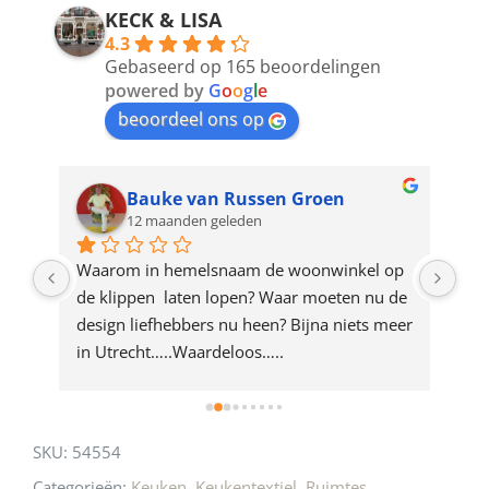
address
KECK & LISA
4.3
to
Gebaseerd op 165 beoordelingen
join
powered by
G
o
o
g
l
e
beoordeel ons op
the
waitlist
for
Bauke van Russen Groen
12 maanden geleden
this
product
ze 
Waarom in hemelsnaam de woonwinkel op 
Gew
e 
de klippen  laten lopen? Waar moeten nu de 
mak
rd 
design liefhebbers nu heen? Bijna niets meer 
vri
 
in Utrecht…..Waardeloos…..
SKU:
54554
Categorieën:
Keuken
,
Keukentextiel
,
Ruimtes