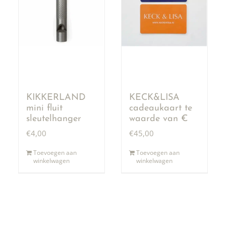
KIKKERLAND
KECK&LISA
mini fluit
cadeaukaart te
sleutelhanger
waarde van €
50,00
€
4,00
€
45,00
Toevoegen aan
Toevoegen aan
winkelwagen
winkelwagen