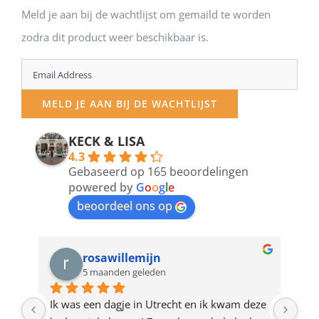
Meld je aan bij de wachtlijst om gemaild te worden
zodra dit product weer beschikbaar is.
Enter
your
MELD JE AAN BIJ DE WACHTLIJST
email
address
KECK & LISA
4.3
to
Gebaseerd op 165 beoordelingen
join
powered by
G
o
o
g
l
e
beoordeel ons op
the
waitlist
for
rosawillemijn
5 maanden geleden
this
product
Ik was een dagje in Utrecht en ik kwam deze 
Waa