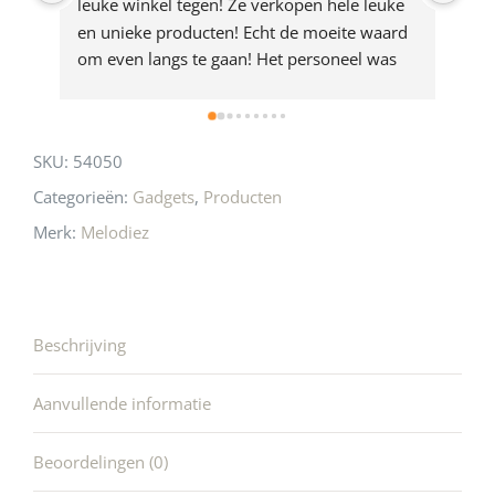
leuke winkel tegen! Ze verkopen hele leuke 
de 
en unieke producten! Echt de moeite waard 
des
om even langs te gaan! Het personeel was 
in 
ook heel aardig en gezellig 🩷
SKU:
54050
Categorieën:
Gadgets
,
Producten
Merk:
Melodiez
Beschrijving
Aanvullende informatie
Beoordelingen (0)