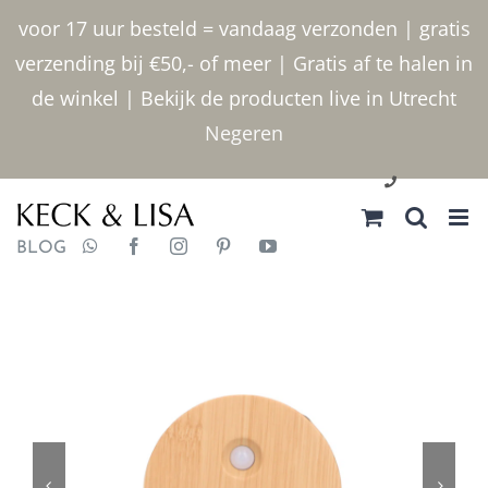
Ga
voor 17 uur besteld = vandaag verzonden | gratis
naar
verzending bij €50,- of meer | Gratis af te halen in
inhoud
de winkel | Bekijk de producten live in Utrecht
Negeren
030 2400000
BLOG