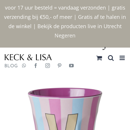
Ga
voor 17 uur besteld = vandaag verzonden | gratis
naar
verzending bij €50,- of meer | Gratis af te halen in
inhoud
de winkel | Bekijk de producten live in Utrecht
Negeren
030 2400000
BLOG