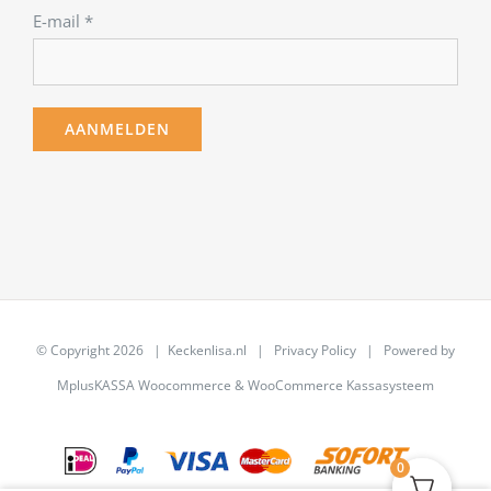
E-mail
*
© Copyright
2026 | Keckenlisa.nl |
Privacy Policy
| Powered by
MplusKASSA Woocommerce
&
WooCommerce Kassasysteem
0