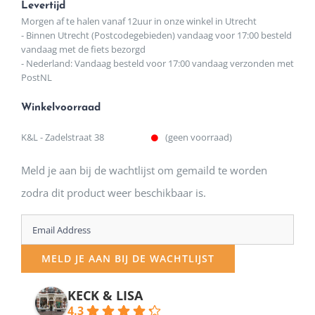
Levertijd
Morgen af te halen vanaf 12uur in onze winkel in Utrecht
- Binnen Utrecht (Postcodegebieden) vandaag voor 17:00 besteld
vandaag met de fiets bezorgd
- Nederland: Vandaag besteld voor 17:00 vandaag verzonden met
PostNL
Winkelvoorraad
K&L - Zadelstraat 38
(geen voorraad)
Meld je aan bij de wachtlijst om gemaild te worden
zodra dit product weer beschikbaar is.
Enter
your
MELD JE AAN BIJ DE WACHTLIJST
email
address
KECK & LISA
4.3