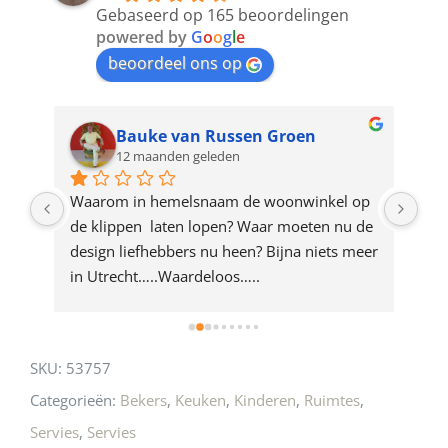
to
Gebaseerd op 165 beoordelingen
join
powered by
G
o
o
g
l
e
beoordeel ons op
the
waitlist
for
Bauke van Russen Groen
12 maanden geleden
this
product
ze 
Waarom in hemelsnaam de woonwinkel op 
Gew
e 
de klippen  laten lopen? Waar moeten nu de 
mak
rd 
design liefhebbers nu heen? Bijna niets meer 
vri
 
in Utrecht…..Waardeloos…..
SKU:
53757
Categorieën:
Bekers
,
Keuken
,
Kinderen
,
Ruimtes
,
Servies
,
Servies