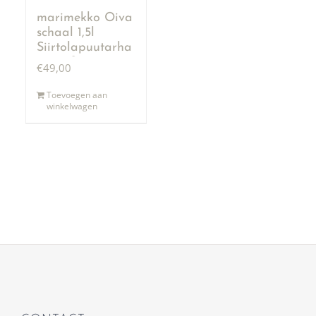
marimekko Oiva
schaal 1,5l
Siirtolapuutarha
terra & zwart
€
49,00
Toevoegen aan
winkelwagen