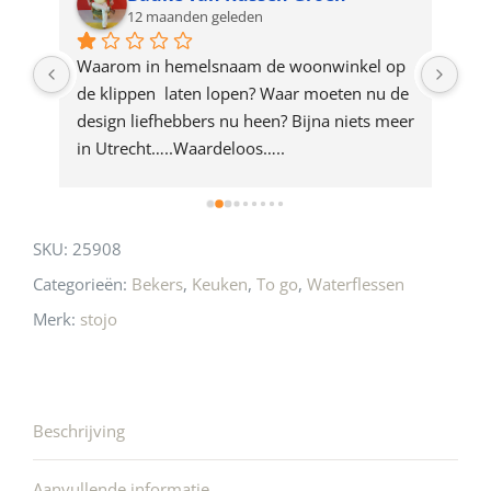
12 maanden geleden
this
product
ze 
Waarom in hemelsnaam de woonwinkel op 
Gew
e 
de klippen  laten lopen? Waar moeten nu de 
mak
rd 
design liefhebbers nu heen? Bijna niets meer 
vri
 
in Utrecht…..Waardeloos…..
SKU:
25908
Categorieën:
Bekers
,
Keuken
,
To go
,
Waterflessen
Merk:
stojo
Beschrijving
Aanvullende informatie