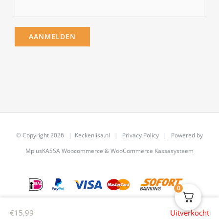
© Copyright
2026 | Keckenlisa.nl |
Privacy Policy
| Powered by
MplusKASSA Woocommerce
&
WooCommerce Kassasysteem
0
€
15,99
Uitverkocht