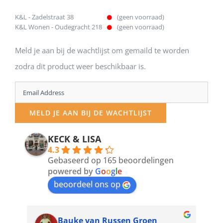
K&L - Zadelstraat 38
(geen voorraad)
K&L Wonen - Oudegracht 218
(geen voorraad)
Meld je aan bij de wachtlijst om gemaild te worden
zodra dit product weer beschikbaar is.
Enter
your
MELD JE AAN BIJ DE WACHTLIJST
email
address
KECK & LISA
4.3
to
Gebaseerd op 165 beoordelingen
join
powered by
G
o
o
g
l
e
beoordeel ons op
the
waitlist
for
Bauke van Russen Groen