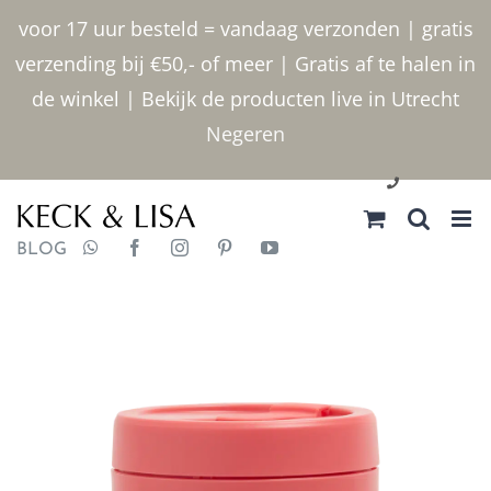
Ga
voor 17 uur besteld = vandaag verzonden | gratis
naar
verzending bij €50,- of meer | Gratis af te halen in
inhoud
de winkel | Bekijk de producten live in Utrecht
Negeren
030 2400000
BLOG