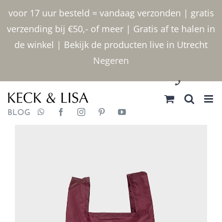
Ga
voor 17 uur besteld = vandaag verzonden | gratis
naar
verzending bij €50,- of meer | Gratis af te halen in
inhoud
de winkel | Bekijk de producten live in Utrecht
Negeren
030 2400000
BLOG