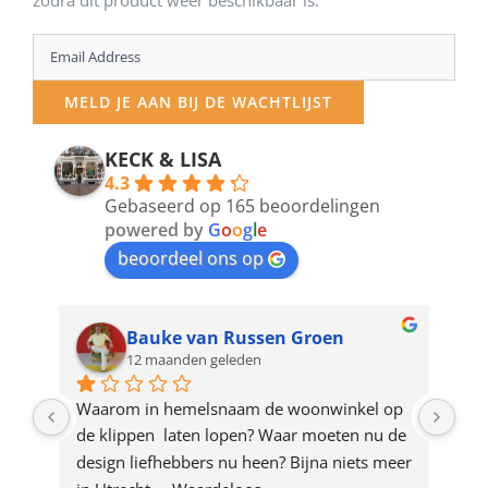
Enter
your
MELD JE AAN BIJ DE WACHTLIJST
email
address
KECK & LISA
4.3
to
Gebaseerd op 165 beoordelingen
join
powered by
G
o
o
g
l
e
beoordeel ons op
the
waitlist
for
Bauke van Russen Groen
12 maanden geleden
this
product
ze 
Waarom in hemelsnaam de woonwinkel op 
Gew
e 
de klippen  laten lopen? Waar moeten nu de 
mak
rd 
design liefhebbers nu heen? Bijna niets meer 
vri