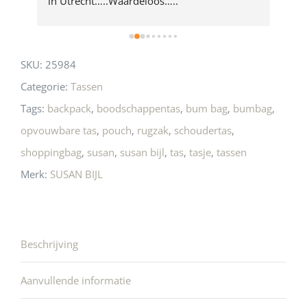
 
in Utrecht…..Waardeloos…..
SKU:
25984
Categorie:
Tassen
Tags:
backpack
,
boodschappentas
,
bum bag
,
bumbag
,
opvouwbare tas
,
pouch
,
rugzak
,
schoudertas
,
shoppingbag
,
susan
,
susan bijl
,
tas
,
tasje
,
tassen
Merk:
SUSAN BIJL
Beschrijving
Aanvullende informatie