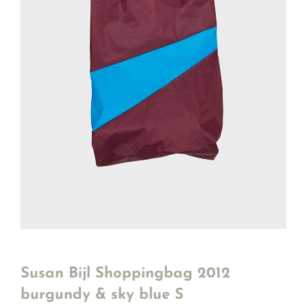
Susan Bijl Shoppingbag 2012
burgundy & sky blue S