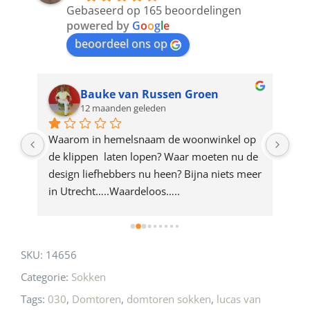
to
Gebaseerd op 165 beoordelingen
join
powered by
G
o
o
g
l
e
beoordeel ons op
the
waitlist
for
Bauke van Russen Groen
12 maanden geleden
this
product
ze 
Waarom in hemelsnaam de woonwinkel op 
Gew
e 
de klippen  laten lopen? Waar moeten nu de 
mak
rd 
design liefhebbers nu heen? Bijna niets meer 
vri
 
in Utrecht…..Waardeloos…..
SKU:
14656
Categorie:
Sokken
Tags:
030
,
Domtoren
,
domtoren sokken
,
lucas van