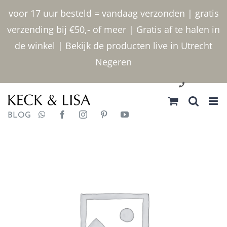
Ga
voor 17 uur besteld = vandaag verzonden | gratis
naar
verzending bij €50,- of meer | Gratis af te halen in
inhoud
de winkel | Bekijk de producten live in Utrecht
Negeren
030 2400000
BLOG