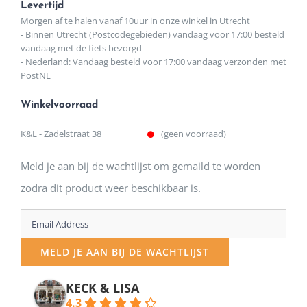
Levertijd
Morgen af te halen vanaf 10uur in onze winkel in Utrecht
- Binnen Utrecht (Postcodegebieden) vandaag voor 17:00 besteld
vandaag met de fiets bezorgd
- Nederland: Vandaag besteld voor 17:00 vandaag verzonden met
PostNL
Winkelvoorraad
K&L - Zadelstraat 38
(geen voorraad)
Meld je aan bij de wachtlijst om gemaild te worden
zodra dit product weer beschikbaar is.
Enter
your
MELD JE AAN BIJ DE WACHTLIJST
email
address
KECK & LISA
4.3