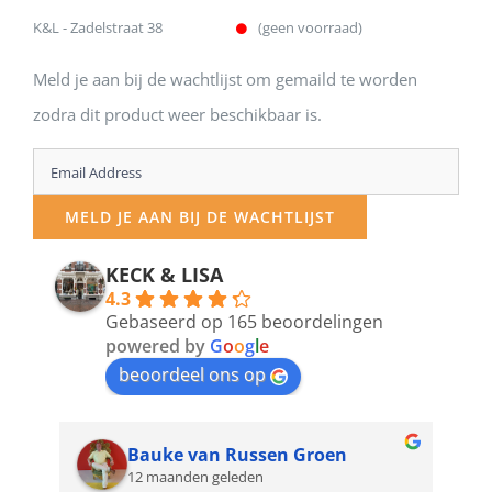
K&L - Zadelstraat 38
(geen voorraad)
Meld je aan bij de wachtlijst om gemaild te worden
zodra dit product weer beschikbaar is.
Enter
your
MELD JE AAN BIJ DE WACHTLIJST
email
address
KECK & LISA
4.3
to
Gebaseerd op 165 beoordelingen
join
powered by
G
o
o
g
l
e
beoordeel ons op
the
waitlist
for
Bauke van Russen Groen
12 maanden geleden
this