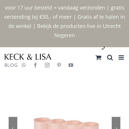
Ga
voor 17 uur besteld = vandaag verzonden | gratis
naar
verzending bij €50,- of meer | Gratis af te halen in
inhoud
de winkel | Bekijk de producten live in Utrecht
Negeren
030 2400000
BLOG