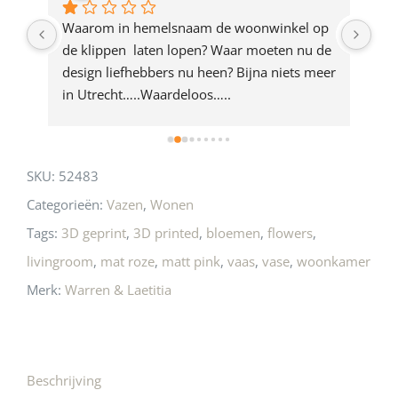
product
ze 
Waarom in hemelsnaam de woonwinkel op 
Gew
e 
de klippen  laten lopen? Waar moeten nu de 
mak
rd 
design liefhebbers nu heen? Bijna niets meer 
vri
 
in Utrecht…..Waardeloos…..
SKU:
52483
Categorieën:
Vazen
,
Wonen
Tags:
3D geprint
,
3D printed
,
bloemen
,
flowers
,
livingroom
,
mat roze
,
matt pink
,
vaas
,
vase
,
woonkamer
Merk:
Warren & Laetitia
Beschrijving